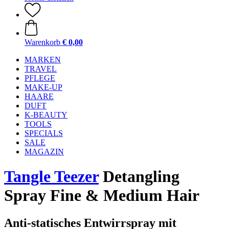
Warenkorb
€ 0,00
MARKEN
TRAVEL
PFLEGE
MAKE-UP
HAARE
DUFT
K-BEAUTY
TOOLS
SPECIALS
SALE
MAGAZIN
Tangle Teezer
Detangling
Spray Fine & Medium Hair
Anti-statisches Entwirrspray mit