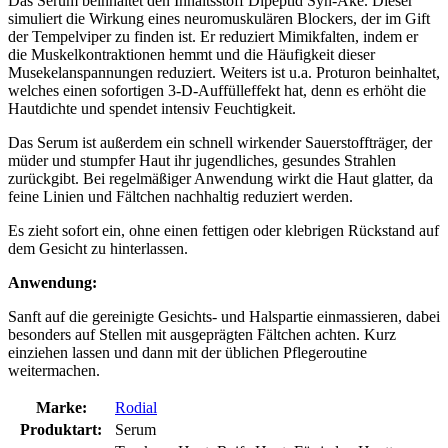
Das Serum beinhaltet den Inhaltsstoff Dipeptid Syn-Ake. Dieser
simuliert die Wirkung eines neuromuskulären Blockers, der im Gift
der Tempelviper zu finden ist. Er reduziert Mimikfalten, indem er
die Muskelkontraktionen hemmt und die Häufigkeit dieser
Musekelanspannungen reduziert. Weiters ist u.a. Proturon beinhaltet,
welches einen sofortigen 3-D-Auffülleffekt hat, denn es erhöht die
Hautdichte und spendet intensiv Feuchtigkeit.
Das Serum ist außerdem ein schnell wirkender Sauerstoffträger, der
müder und stumpfer Haut ihr jugendliches, gesundes Strahlen
zurückgibt. Bei regelmäßiger Anwendung wirkt die Haut glatter, da
feine Linien und Fältchen nachhaltig reduziert werden.
Es zieht sofort ein, ohne einen fettigen oder klebrigen Rückstand auf
dem Gesicht zu hinterlassen.
Anwendung:
Sanft auf die gereinigte Gesichts- und Halspartie einmassieren, dabei
besonders auf Stellen mit ausgeprägten Fältchen achten. Kurz
einziehen lassen und dann mit der üblichen Pflegeroutine
weitermachen.
Marke:
Rodial
Produktart:
Serum