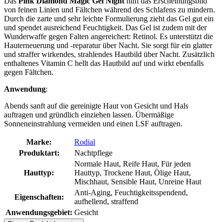
Das
Pink Diamond Magic Gel Night
hilft das Erscheinungsbild
von feinen Linien und Fältchen während des Schlafens zu mindern.
Durch die zarte und sehr leichte Formulierung zieht das Gel gut ein
und spendet ausreichend Feuchtigkeit. Das Gel ist zudem mit der
Wunderwaffe gegen Falten angereichert: Retinol. Es unterstützt die
Hauterneuerung und -reparatur über Nacht. Sie sorgt für ein glatter
und straffer wirkendes, strahlendes Hautbild über Nacht. Zusätzlich
enthaltenes Vitamin C hellt das Hautbild auf und wirkt ebenfalls
gegen Fältchen.
Anwendung
:
Abends sanft auf die gereinigte Haut von Gesicht und Hals
auftragen und gründlich einziehen lassen. Übermäßige
Sonneneinstrahlung vermeiden und einen LSF auftragen.
Marke:
Rodial
Produktart:
Nachtpflege
Normale Haut, Reife Haut, Für jeden
Hauttyp:
Hauttyp, Trockene Haut, Ölige Haut,
Mischhaut, Sensible Haut, Unreine Haut
Anti-Aging, Feuchtigkeitsspendend,
Eigenschaften:
aufhellend, straffend
Anwendungsgebiet:
Gesicht