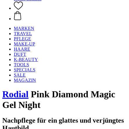
MARKEN
TRAVEL
PFLEGE
MAKE-UP
HAARE
DUFT
K-BEAUTY
TOOLS
SPECIALS
SALE
MAGAZIN
Rodial
Pink Diamond Magic
Gel Night
Nachpflege für ein glattes und verjüngtes
Hautbild