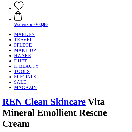
Warenkorb
€ 0,00
MARKEN
TRAVEL
PFLEGE
MAKE-UP
HAARE
DUFT
K-BEAUTY
TOOLS
SPECIALS
SALE
MAGAZIN
REN Clean Skincare
Vita
Mineral Emollient Rescue
Cream