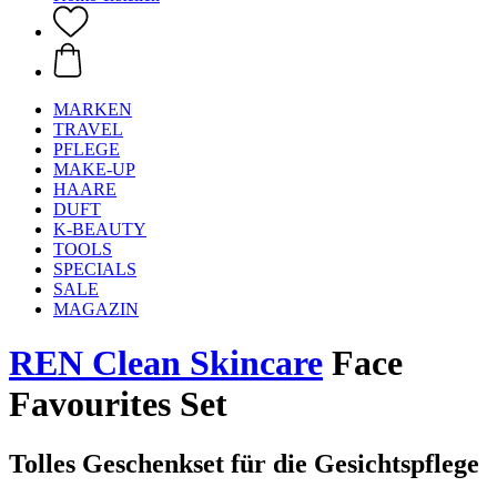
MARKEN
TRAVEL
PFLEGE
MAKE-UP
HAARE
DUFT
K-BEAUTY
TOOLS
SPECIALS
SALE
MAGAZIN
REN Clean Skincare
Face
Favourites Set
Tolles Geschenkset für die Gesichtspflege