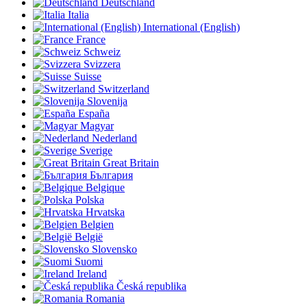
Deutschland
Italia
International (English)
France
Schweiz
Svizzera
Suisse
Switzerland
Slovenija
España
Magyar
Nederland
Sverige
Great Britain
България
Belgique
Polska
Hrvatska
Belgien
België
Slovensko
Suomi
Ireland
Česká republika
Romania