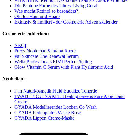
AHA, BHA, Retinol: Das können Paula's Choice Produkte
Die Pantone Farbe des Jahres: Living Coral
Was macht Retinol so besonders?
Öle für Haut und Haare
Exklusiv & limitiert - der Cosmeterie Adventskalender
Cosmeterie entdecken:
NEQI
Percy Nobleman Shaving Razor
Pai Skincare The Renewal Serum
Wella Professionals EIMI Perfect Setting
Glow Vitamin C Serum with Plant Hyaluronic Acid
Neuheiten:
i+m Naturkosmetik Fluid Equalize Tonerde
I WANT YOU NAKED Healing Greens Pure Aloe Hand
Cream
GYADA Modellierendes Locken Co-Wash
GYADA Perlenpuder-Maske Rosé
GYADA Lippen Creme-Maske