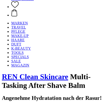
MARKEN
TRAVEL
PFLEGE
MAKE-UP
HAARE
DUFT
K-BEAUTY
TOOLS
SPECIALS
SALE
MAGAZIN
REN Clean Skincare
Multi-
Tasking After Shave Balm
Angenehme Hydratation nach der Rasur!