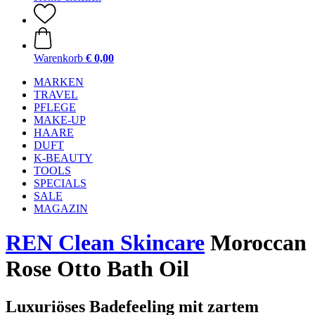
Warenkorb
€ 0,00
MARKEN
TRAVEL
PFLEGE
MAKE-UP
HAARE
DUFT
K-BEAUTY
TOOLS
SPECIALS
SALE
MAGAZIN
REN Clean Skincare
Moroccan
Rose Otto Bath Oil
Luxuriöses Badefeeling mit zartem