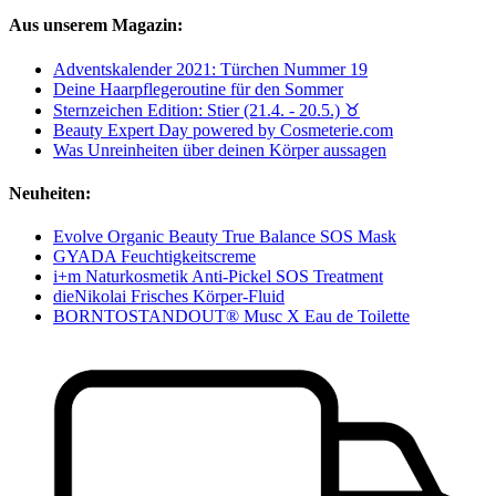
Aus unserem Magazin:
Adventskalender 2021: Türchen Nummer 19
Deine Haarpflegeroutine für den Sommer
Sternzeichen Edition: Stier (21.4. - 20.5.) ♉︎
Beauty Expert Day powered by Cosmeterie.com
Was Unreinheiten über deinen Körper aussagen
Neuheiten:
Evolve Organic Beauty True Balance SOS Mask
GYADA Feuchtigkeitscreme
i+m Naturkosmetik Anti-Pickel SOS Treatment
dieNikolai Frisches Körper-Fluid
BORNTOSTANDOUT® Musc X Eau de Toilette