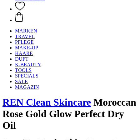
MARKEN
TRAVEL
PFLEGE
MAKE-UP
HAARE
DUFT
K-BEAUTY
TOOLS
SPECIALS
SALE
MAGAZIN
REN Clean Skincare
Moroccan
Rose Gold Glow Perfect Dry
Oil