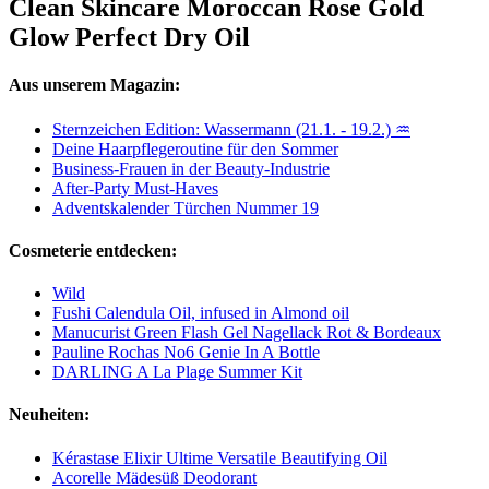
Clean Skincare Moroccan Rose Gold
Glow Perfect Dry Oil
Aus unserem Magazin:
Sternzeichen Edition: Wassermann (21.1. - 19.2.) ♒
Deine Haarpflegeroutine für den Sommer
Business-Frauen in der Beauty-Industrie
After-Party Must-Haves
Adventskalender Türchen Nummer 19
Cosmeterie entdecken:
Wild
Fushi Calendula Oil, infused in Almond oil
Manucurist Green Flash Gel Nagellack Rot & Bordeaux
Pauline Rochas No6 Genie In A Bottle
DARLING A La Plage Summer Kit
Neuheiten:
Kérastase Elixir Ultime Versatile Beautifying Oil
Acorelle Mädesüß Deodorant