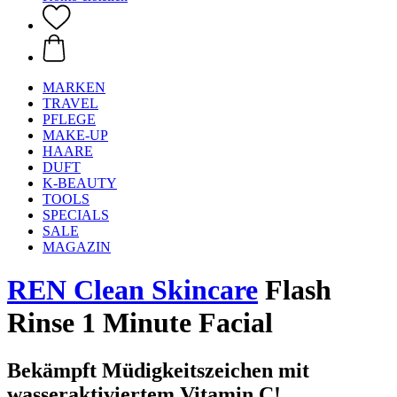
MARKEN
TRAVEL
PFLEGE
MAKE-UP
HAARE
DUFT
K-BEAUTY
TOOLS
SPECIALS
SALE
MAGAZIN
REN Clean Skincare
Flash
Rinse 1 Minute Facial
Bekämpft Müdigkeitszeichen mit
wasseraktiviertem Vitamin C!