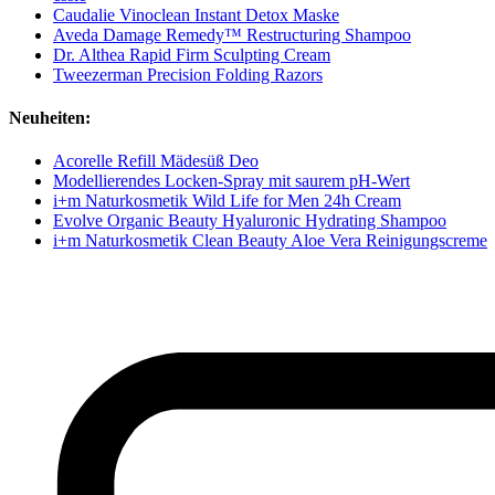
Caudalie Vinoclean Instant Detox Maske
Aveda Damage Remedy™ Restructuring Shampoo
Dr. Althea Rapid Firm Sculpting Cream
Tweezerman Precision Folding Razors
Neuheiten:
Acorelle Refill Mädesüß Deo
Modellierendes Locken-Spray mit saurem pH-Wert
i+m Naturkosmetik Wild Life for Men 24h Cream
Evolve Organic Beauty Hyaluronic Hydrating Shampoo
i+m Naturkosmetik Clean Beauty Aloe Vera Reinigungscreme