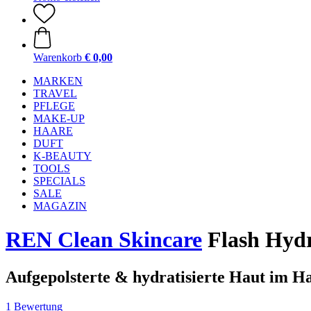
Warenkorb
€ 0,00
MARKEN
TRAVEL
PFLEGE
MAKE-UP
HAARE
DUFT
K-BEAUTY
TOOLS
SPECIALS
SALE
MAGAZIN
REN Clean Skincare
Flash Hydr
Aufgepolsterte & hydratisierte Haut im 
1 Bewertung