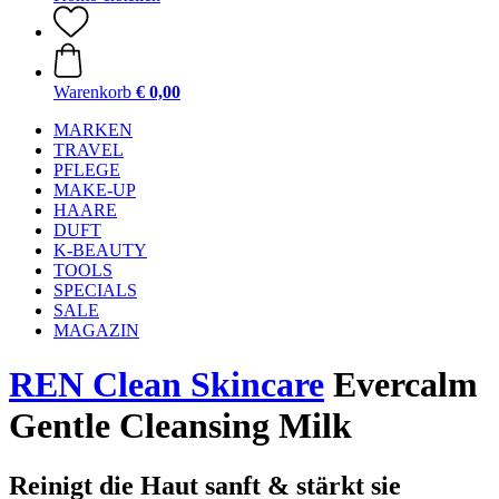
Warenkorb
€ 0,00
MARKEN
TRAVEL
PFLEGE
MAKE-UP
HAARE
DUFT
K-BEAUTY
TOOLS
SPECIALS
SALE
MAGAZIN
REN Clean Skincare
Evercalm
Gentle Cleansing Milk
Reinigt die Haut sanft & stärkt sie