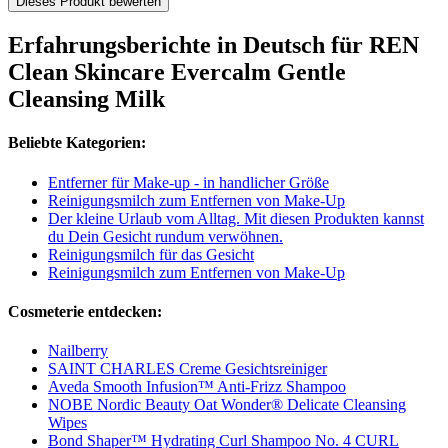
Dieses Produkt bewerten
Erfahrungsberichte in Deutsch für REN
Clean Skincare Evercalm Gentle
Cleansing Milk
Beliebte Kategorien:
Entferner für Make-up - in handlicher Größe
Reinigungsmilch zum Entfernen von Make-Up
Der kleine Urlaub vom Alltag. Mit diesen Produkten kannst
du Dein Gesicht rundum verwöhnen.
Reinigungsmilch für das Gesicht
Reinigungsmilch zum Entfernen von Make-Up
Cosmeterie entdecken:
Nailberry
SAINT CHARLES Creme Gesichtsreiniger
Aveda Smooth Infusion™ Anti-Frizz Shampoo
NOBE Nordic Beauty Oat Wonder® Delicate Cleansing
Wipes
Bond Shaper™ Hydrating Curl Shampoo No. 4 CURL