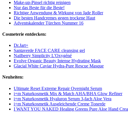
Make-up-Pinsel richtig reinigen
Nur das Beste für die Beste!
Richtige Anwendung & Wirkung von Jade Roller
Die besten Handcremes gegen trockene Haut
Adventskalender Türchen Nummer 16
Cosmeterie entdecken:
Dr.Jart+
Santaverde FACE CARE cleansing gel
Nailberry Simplicity L'Oxygéné
Evolve Organic Beauty Intense Hydrating Mask
Glacial White Caviar Hydra-Pure Rescue Masque
Neuheiten:
Ultimate Reset Extreme Repair Overnight Serum
i+m Naturkosmetik Mix & Match AHA/BHA Glow Refiner
i+m Naturkosmetik Hyaluron Serum 3-fach Aloe Vera
i+m Naturkosmetik Ausgleichende Creme Tonerde
I WANT YOU NAKED Healing Greens Pure Aloe Hand Cre