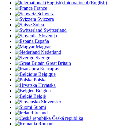
International (English)
France
Schweiz
Svizzera
Suisse
Switzerland
Slovenija
España
Magyar
Nederland
Sverige
Great Britain
България
Belgique
Polska
Hrvatska
Belgien
België
Slovensko
Suomi
Ireland
Česká republika
Romania