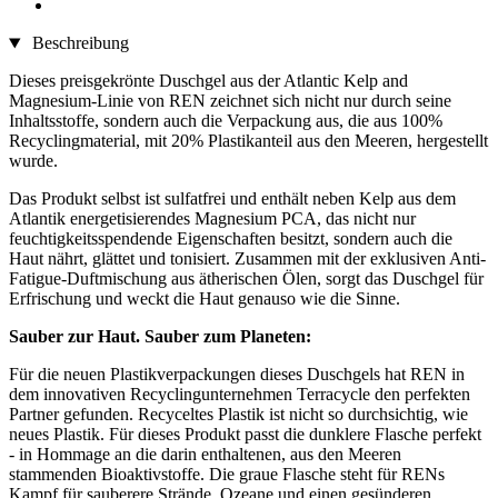
Beschreibung
Dieses preisgekrönte Duschgel aus der Atlantic Kelp and
Magnesium-Linie von REN zeichnet sich nicht nur durch seine
Inhaltsstoffe, sondern auch die Verpackung aus, die aus 100%
Recyclingmaterial, mit 20% Plastikanteil aus den Meeren, hergestellt
wurde.
Das Produkt selbst ist sulfatfrei und enthält neben Kelp aus dem
Atlantik energetisierendes Magnesium PCA, das nicht nur
feuchtigkeitsspendende Eigenschaften besitzt, sondern auch die
Haut nährt, glättet und tonisiert. Zusammen mit der exklusiven Anti-
Fatigue-Duftmischung aus ätherischen Ölen, sorgt das Duschgel für
Erfrischung und weckt die Haut genauso wie die Sinne.
Sauber zur Haut. Sauber zum Planeten:
Für die neuen Plastikverpackungen dieses Duschgels hat REN in
dem innovativen Recyclingunternehmen Terracycle den perfekten
Partner gefunden. Recyceltes Plastik ist nicht so durchsichtig, wie
neues Plastik. Für dieses Produkt passt die dunklere Flasche perfekt
- in Hommage an die darin enthaltenen, aus den Meeren
stammenden Bioaktivstoffe. Die graue Flasche steht für RENs
Kampf für sauberere Strände, Ozeane und einen gesünderen