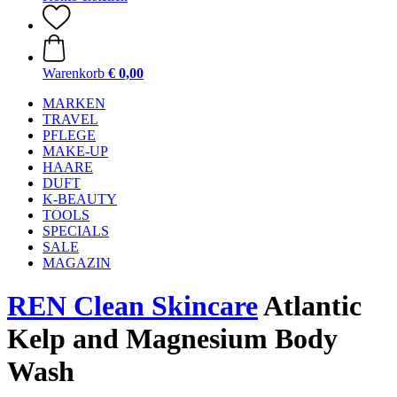
Warenkorb
€ 0,00
MARKEN
TRAVEL
PFLEGE
MAKE-UP
HAARE
DUFT
K-BEAUTY
TOOLS
SPECIALS
SALE
MAGAZIN
REN Clean Skincare
Atlantic
Kelp and Magnesium Body
Wash