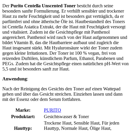
Der
Purito Centella Unscented Toner
besticht durch seine
besonders sanfte Formulierung. Er verhilft sensibler und trockener
Haut zu mehr Feuchtigkeit und ist besonders gut verträglich, da er
parfümfrei und ohne ätherische Öle ist. Hautbestandteil des Toners
ist Centella Asiatica Extrakt, der die Haut mit Feuchtigkeit versorgt
und vitalisiert. Zudem ist die Gesichtspflege mit Panthenol
angereichert. Panthenol wird rasch von der Haut aufgenommen und
bildet Vitamin B, das die Hautbarriere aufbaut und zugleich die
Haut insgesamt stärkt. Mit Hyaluronsäure wirkt der Toner zudem
gegen kleine Irritationen. Der Toner ist 100 % vegan, frei von
reizenden Duftölen, künstlichem Parfum, Ethanol, Parabenen und
PEGs. Zudem hat die Gesichtspflege einen natürlichen pH-Wert von
5,5 und ist besonders sanft zur Haut.
Anwendung
:
Nach der Reinigung des Gesichts den Toner auf einen Wattepad
geben und über das Gesicht streichen. Einziehen lassen und dann
mit der Essenz oder dem Serum fortfahren.
Marke:
PURITO
Produktart:
Gesichtswasser & Toner
Trockene Haut, Sensible Haut, Für jeden
Hauttyp:
Hauttyp, Normale Haut, Ölige Haut,