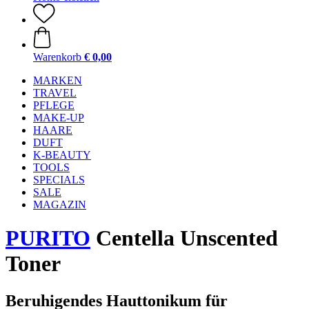
Warenkorb
€ 0,00
MARKEN
TRAVEL
PFLEGE
MAKE-UP
HAARE
DUFT
K-BEAUTY
TOOLS
SPECIALS
SALE
MAGAZIN
PURITO
Centella Unscented
Toner
Beruhigendes Hauttonikum für