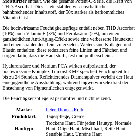
Moisturizer
enthält, wie die gesamte Potent-C-Serie, die Kraft von
THD-Ascorbat. Dies ist ein stabiler, wissenschaftlicher
bahnbrechender Inhaltsstoff, der 50x stärker als herkömmliches
Vitamin C ist.
Die hochwirksame Feuchtigkeitspflege enthält neben THD Ascorbat
(10%) auch Vitamin E (3%) und Ferulasäure (2%), um einen
ganzheitlichen Anti-Aging-Effekt sowie eine verbesserte Hauttextur
und einen strahlenden Teint zu erzielen. Weiters sind Kollagen und
Elastin enthalten, diese reduzieren feine Linien und Fältchen und
sorgen dafür, dass die Haut straff, fest und prall erscheint.
Hyaluronsäure und Natrium PCA wirken aufpolsternd, der
hochwirksame Komplex Trimoist KMF speichert Feuchtigkeit für
bis zu 24 Stunden. Reflektierendes Diamantpulver verleiht der Haut
eine jugendliche Ausstrahlung, während Ingwerwurzelextrakt der
Entstehung von Pigmentflecken entgegenwirkt.
Die Feuchtigkeitspflege ist parfümfrei und nicht reizend.
Marke:
Peter Thomas Roth
Produktart:
Tagespflege, Creme
Trockene Haut, Für jeden Hauttyp, Normale
Hauttyp:
Haut, Ölige Haut, Mischhaut, Reife Haut,
Sensible Haut, Unreine Haut