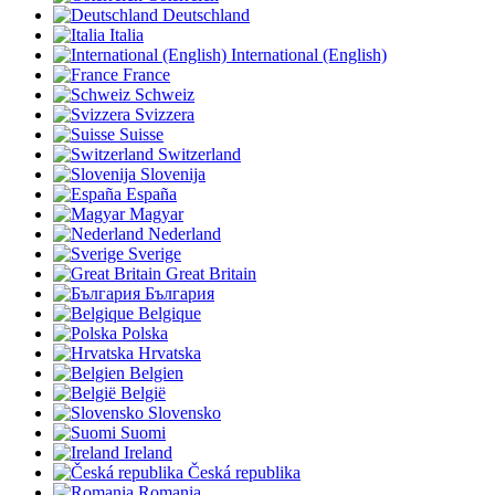
Deutschland
Italia
International (English)
France
Schweiz
Svizzera
Suisse
Switzerland
Slovenija
España
Magyar
Nederland
Sverige
Great Britain
България
Belgique
Polska
Hrvatska
Belgien
België
Slovensko
Suomi
Ireland
Česká republika
Romania