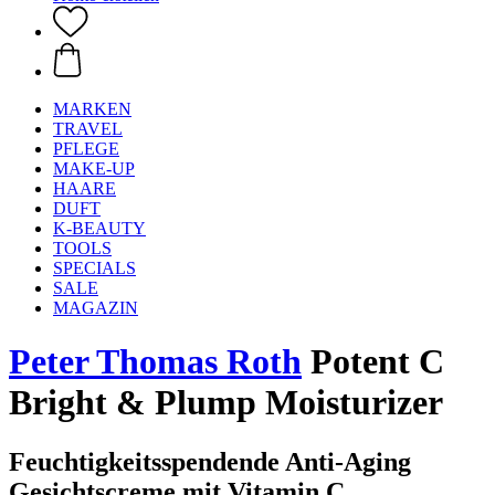
MARKEN
TRAVEL
PFLEGE
MAKE-UP
HAARE
DUFT
K-BEAUTY
TOOLS
SPECIALS
SALE
MAGAZIN
Peter Thomas Roth
Potent C
Bright & Plump Moisturizer
Feuchtigkeitsspendende Anti-Aging
Gesichtscreme mit Vitamin C