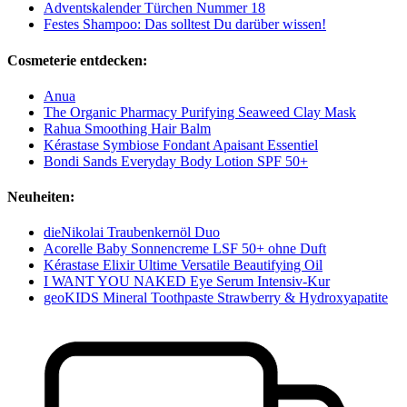
Adventskalender Türchen Nummer 18
Festes Shampoo: Das solltest Du darüber wissen!
Cosmeterie entdecken:
Anua
The Organic Pharmacy Purifying Seaweed Clay Mask
Rahua Smoothing Hair Balm
Kérastase Symbiose Fondant Apaisant Essentiel
Bondi Sands Everyday Body Lotion SPF 50+
Neuheiten:
dieNikolai Traubenkernöl Duo
Acorelle Baby Sonnencreme LSF 50+ ohne Duft
Kérastase Elixir Ultime Versatile Beautifying Oil
I WANT YOU NAKED Eye Serum Intensiv-Kur
geoKIDS Mineral Toothpaste Strawberry & Hydroxyapatite