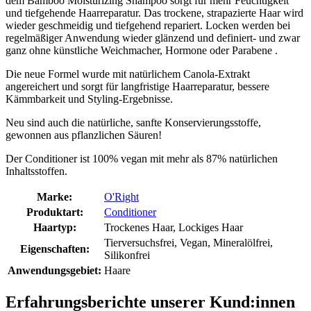
dem Bamboo Moisturizing Shampoo sorgt für mehr Feuchtigkeit
und tiefgehende Haarreparatur. Das trockene, strapazierte Haar wird
wieder geschmeidig und tiefgehend repariert. Locken werden bei
regelmäßiger Anwendung wieder glänzend und definiert- und zwar
ganz ohne künstliche Weichmacher, Hormone oder Parabene .
Die neue Formel wurde mit natürlichem Canola-Extrakt
angereichert und sorgt für langfristige Haarreparatur, bessere
Kämmbarkeit und Styling-Ergebnisse.
Neu sind auch die natürliche, sanfte Konservierungsstoffe,
gewonnen aus pflanzlichen Säuren!
Der Conditioner ist 100% vegan mit mehr als 87% natürlichen
Inhaltsstoffen.
Marke:
O'Right
Produktart:
Conditioner
Haartyp:
Trockenes Haar, Lockiges Haar
Tierversuchsfrei, Vegan, Mineralölfrei,
Eigenschaften:
Silikonfrei
Anwendungsgebiet:
Haare
Erfahrungsberichte unserer Kund:innen