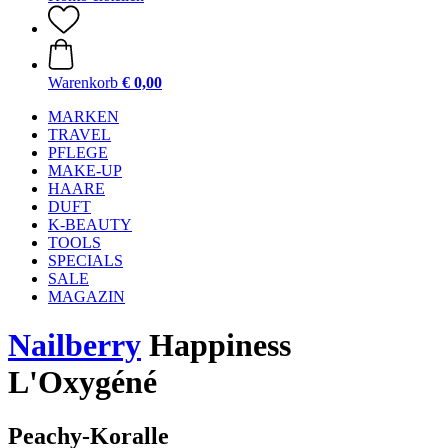
Warenkorb
€ 0,00
MARKEN
TRAVEL
PFLEGE
MAKE-UP
HAARE
DUFT
K-BEAUTY
TOOLS
SPECIALS
SALE
MAGAZIN
Nailberry
Happiness
L'Oxygéné
Peachy-Koralle