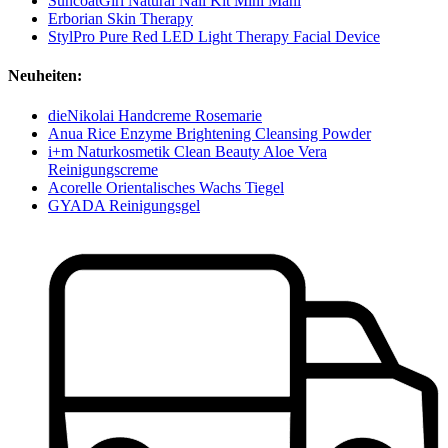
SuncoatGirl Natural Nail Kit Mini Mani
Erborian Skin Therapy
StylPro Pure Red LED Light Therapy Facial Device
Neuheiten:
dieNikolai Handcreme Rosemarie
Anua Rice Enzyme Brightening Cleansing Powder
i+m Naturkosmetik Clean Beauty Aloe Vera
Reinigungscreme
Acorelle Orientalisches Wachs Tiegel
GYADA Reinigungsgel