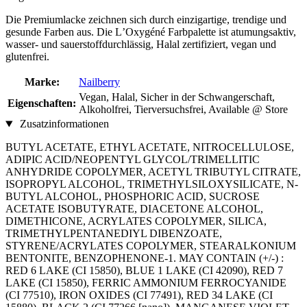
Die Premiumlacke zeichnen sich durch einzigartige, trendige und
gesunde Farben aus. Die LʼOxygéné Farbpalette ist atumungsaktiv,
wasser- und sauerstoffdurchlässig, Halal zertifiziert, vegan und
glutenfrei.
Marke:
Nailberry
Vegan, Halal, Sicher in der Schwangerschaft,
Eigenschaften:
Alkoholfrei, Tierversuchsfrei, Available @ Store
Zusatzinformationen
BUTYL ACETATE, ETHYL ACETATE, NITROCELLULOSE,
ADIPIC ACID/NEOPENTYL GLYCOL/TRIMELLITIC
ANHYDRIDE COPOLYMER, ACETYL TRIBUTYL CITRATE,
ISOPROPYL ALCOHOL, TRIMETHYLSILOXYSILICATE, N‐
BUTYL ALCOHOL, PHOSPHORIC ACID, SUCROSE
ACETATE ISOBUTYRATE, DIACETONE ALCOHOL,
DIMETHICONE, ACRYLATES COPOLYMER, SILICA,
TRIMETHYLPENTANEDIYL DIBENZOATE,
STYRENE/ACRYLATES COPOLYMER, STEARALKONIUM
BENTONITE, BENZOPHENONE‐1. MAY CONTAIN (+/‐) :
RED 6 LAKE (CI 15850), BLUE 1 LAKE (CI 42090), RED 7
LAKE (CI 15850), FERRIC AMMONIUM FERROCYANIDE
(CI 77510), IRON OXIDES (CI 77491), RED 34 LAKE (CI