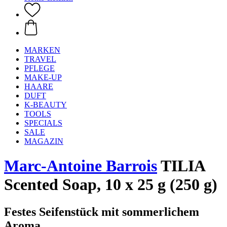
MARKEN
TRAVEL
PFLEGE
MAKE-UP
HAARE
DUFT
K-BEAUTY
TOOLS
SPECIALS
SALE
MAGAZIN
Marc-Antoine Barrois
TILIA
Scented Soap, 10 x 25 g (250 g)
Festes Seifenstück mit sommerlichem
Aroma