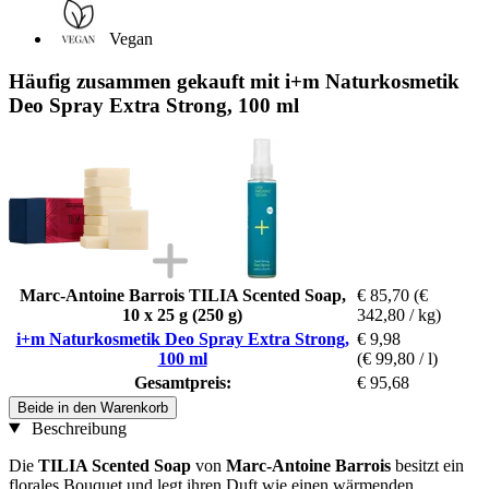
Vegan
Häufig zusammen gekauft mit i+m Naturkosmetik
Deo Spray Extra Strong, 100 ml
Marc-Antoine Barrois TILIA Scented Soap,
€ 85,70
(€
10 x 25 g (250 g)
342,80 / kg)
i+m Naturkosmetik Deo Spray Extra Strong,
€ 9,98
100 ml
(€ 99,80 / l)
Gesamtpreis:
€ 95,68
Beide in den Warenkorb
Beschreibung
Die
TILIA Scented Soap
von
Marc-Antoine Barrois
besitzt ein
florales Bouquet und legt ihren Duft wie einen wärmenden