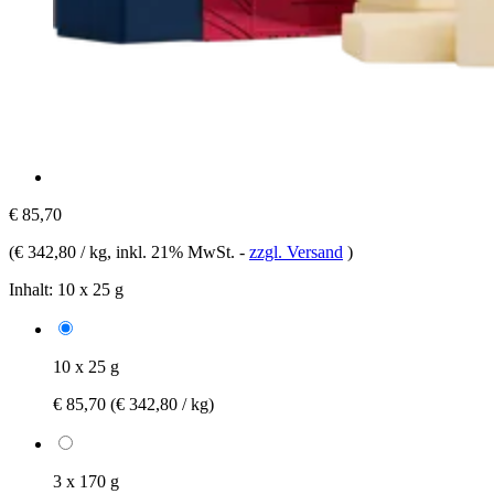
€ 85,70
(
€ 342,80 / kg
, inkl. 21% MwSt.
-
zzgl. Versand
)
Inhalt:
10 x 25 g
10 x 25 g
€ 85,70
(€ 342,80 / kg)
3 x 170 g