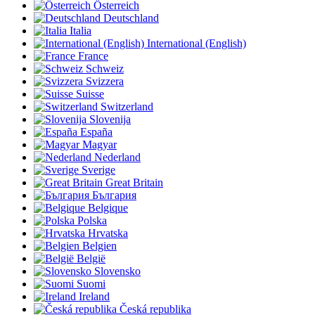
Österreich
Deutschland
Italia
International (English)
France
Schweiz
Svizzera
Suisse
Switzerland
Slovenija
España
Magyar
Nederland
Sverige
Great Britain
България
Belgique
Polska
Hrvatska
Belgien
België
Slovensko
Suomi
Ireland
Česká republika