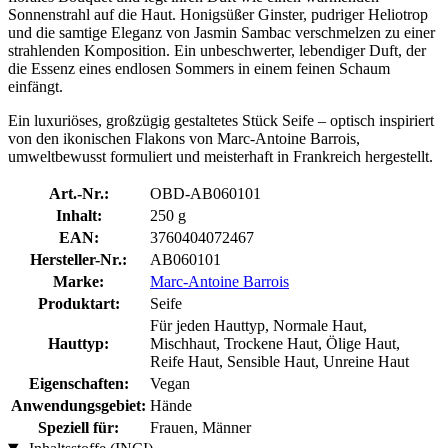
Sonnenstrahl auf die Haut. Honigsüßer Ginster, pudriger Heliotrop
und die samtige Eleganz von Jasmin Sambac verschmelzen zu einer
strahlenden Komposition. Ein unbeschwerter, lebendiger Duft, der
die Essenz eines endlosen Sommers in einem feinen Schaum
einfängt.
Ein luxuriöses, großzügig gestaltetes Stück Seife – optisch inspiriert
von den ikonischen Flakons von Marc-Antoine Barrois,
umweltbewusst formuliert und meisterhaft in Frankreich hergestellt.
Art.-Nr.:
OBD-AB060101
Inhalt:
250 g
EAN:
3760404072467
Hersteller-Nr.:
AB060101
Marke:
Marc-Antoine Barrois
Produktart:
Seife
Für jeden Hauttyp, Normale Haut,
Hauttyp:
Mischhaut, Trockene Haut, Ölige Haut,
Reife Haut, Sensible Haut, Unreine Haut
Eigenschaften:
Vegan
Anwendungsgebiet:
Hände
Speziell für:
Frauen, Männer