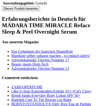
Anwendungsgebiet:
Gesicht
Dieses Produkt bewerten
Erfahrungsberichte in Deutsch für
MÁDARA TIME MIRACLE Reface
Sleep & Peel Overnight Serum
Aus unserem Magazin:
Das Geheimnis der basischen Hautpflege
Maniküre selber zuhause machen - so einfach geht's!
Adventskalender Türchen Nummer 17
Beauty meets High-Tech
Adventskalender Türchen Nummer 13
Cosmeterie entdecken:
ZARKOPERFUME
i like it clean Katzenkrallen-Extrakt 10:1 (Cat's Claw)
Bondi Sands Everyday Body Lotion SPF 50+
Rudolph Care To The Rescue Lip Balm
BORNTOSTANDOUT® Dirty Rice Eau de Parfum