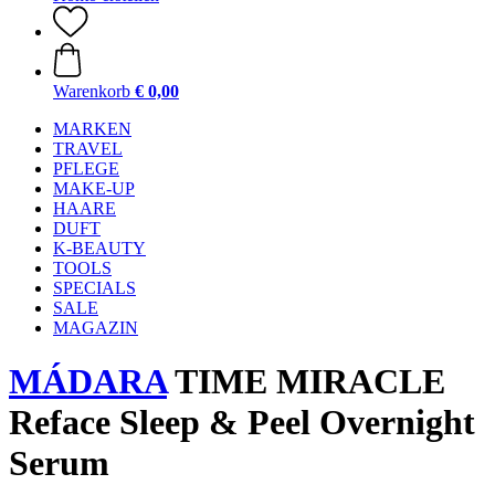
Warenkorb
€ 0,00
MARKEN
TRAVEL
PFLEGE
MAKE-UP
HAARE
DUFT
K-BEAUTY
TOOLS
SPECIALS
SALE
MAGAZIN
MÁDARA
TIME MIRACLE
Reface Sleep & Peel Overnight
Serum