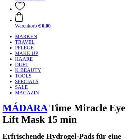
Warenkorb
€ 0,00
MARKEN
TRAVEL
PFLEGE
MAKE-UP
HAARE
DUFT
K-BEAUTY
TOOLS
SPECIALS
SALE
MAGAZIN
MÁDARA
Time Miracle Eye
Lift Mask 15 min
Erfrischende Hydrogel-Pads für eine