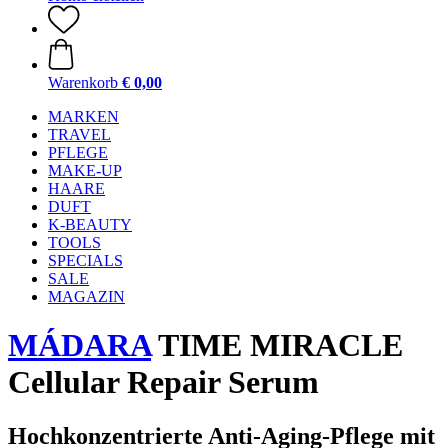
Warenkorb
€ 0,00
MARKEN
TRAVEL
PFLEGE
MAKE-UP
HAARE
DUFT
K-BEAUTY
TOOLS
SPECIALS
SALE
MAGAZIN
MÁDARA
TIME MIRACLE
Cellular Repair Serum
Hochkonzentrierte Anti-Aging-Pflege mit