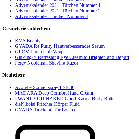
Adventskalender 2021: Türchen Nummer 1
Adventskalender 2021: Türchen Nummer 2
Adventskalender Türchen Nummer 4
Cosmeterie entdecken:
RMS Beauty
GYADA Re:Purity Hautverbesserndes Serum
GLOV Linen Hair Wrap
GinZing™ Refreshing Eye Cream to Brighten and Depuff
Percy Nobleman Shaving Razor
Neuheiten:
Acorelle Sonnenspray LSF 30
MÁDARA Deep Comfort Hand Cream
I WANT YOU NAKED Good Karma Body Butter
dieNikolai Frisches Körper-Fluid
GYADA Trockenöl für Locken