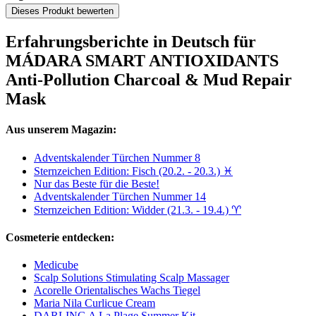
Dieses Produkt bewerten
Erfahrungsberichte in Deutsch für
MÁDARA SMART ANTIOXIDANTS
Anti-Pollution Charcoal & Mud Repair
Mask
Aus unserem Magazin:
Adventskalender Türchen Nummer 8
Sternzeichen Edition: Fisch (20.2. - 20.3.) ♓
Nur das Beste für die Beste!
Adventskalender Türchen Nummer 14
Sternzeichen Edition: Widder (21.3. - 19.4.) ♈︎
Cosmeterie entdecken:
Medicube
Scalp Solutions Stimulating Scalp Massager
Acorelle Orientalisches Wachs Tiegel
Maria Nila Curlicue Cream
DARLING A La Plage Summer Kit