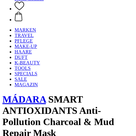
MARKEN
TRAVEL
PFLEGE
MAKE-UP
HAARE
DUFT
K-BEAUTY
TOOLS
SPECIALS
SALE
MAGAZIN
MÁDARA
SMART
ANTIOXIDANTS Anti-
Pollution Charcoal & Mud
Repair Mask