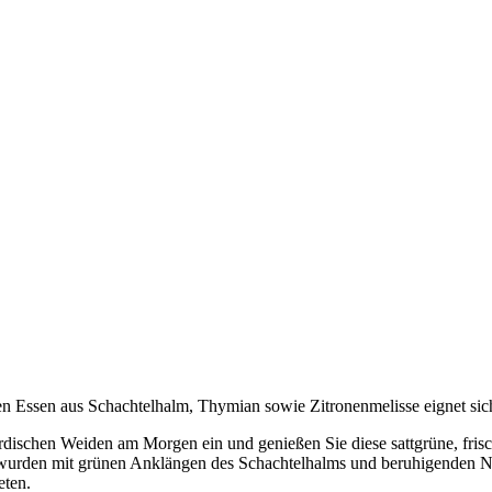
nden Essen aus Schachtelhalm, Thymian sowie Zitronenmelisse eignet s
ordischen Weiden am Morgen ein und genießen Sie diese sattgrüne, fris
urden mit grünen Anklängen des Schachtelhalms und beruhigenden Not
eten.