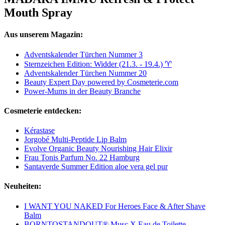
Mouth Spray
Aus unserem Magazin:
Adventskalender Türchen Nummer 3
Sternzeichen Edition: Widder (21.3. - 19.4.) ♈︎
Adventskalender Türchen Nummer 20
Beauty Expert Day powered by Cosmeterie.com
Power-Mums in der Beauty Branche
Cosmeterie entdecken:
Kérastase
Jorgobé Multi-Peptide Lip Balm
Evolve Organic Beauty Nourishing Hair Elixir
Frau Tonis Parfum No. 22 Hamburg
Santaverde Summer Edition aloe vera gel pur
Neuheiten:
I WANT YOU NAKED For Heroes Face & After Shave
Balm
BORNTOSTANDOUT® Musc X Eau de Toilette