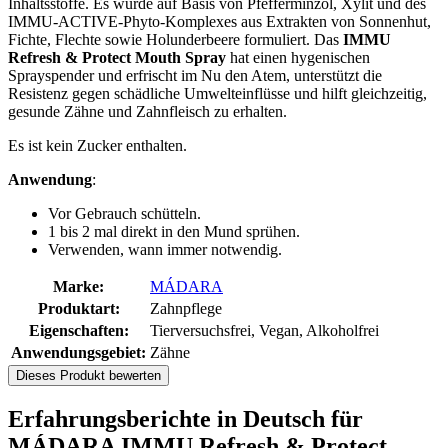
Inhaltsstoffe. Es wurde auf Basis von Pfefferminzöl, Xylit und des
IMMU-ACTIVE-Phyto-Komplexes aus Extrakten von Sonnenhut,
Fichte, Flechte sowie Holunderbeere formuliert. Das
IMMU
Refresh & Protect Mouth Spray
hat einen hygenischen
Sprayspender und erfrischt im Nu den Atem, unterstützt die
Resistenz gegen schädliche Umwelteinflüsse und hilft gleichzeitig,
gesunde Zähne und Zahnfleisch zu erhalten.
Es ist kein Zucker enthalten.
Anwendung
:
Vor Gebrauch schütteln.
1 bis 2 mal direkt in den Mund sprühen.
Verwenden, wann immer notwendig.
Marke:
MÁDARA
Produktart:
Zahnpflege
Eigenschaften:
Tierversuchsfrei, Vegan, Alkoholfrei
Anwendungsgebiet:
Zähne
Dieses Produkt bewerten
Erfahrungsberichte in Deutsch für
MÁDARA IMMU Refresh & Protect