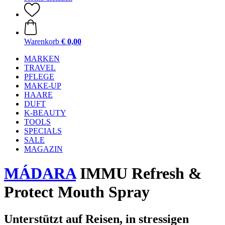
Warenkorb
€ 0,00
MARKEN
TRAVEL
PFLEGE
MAKE-UP
HAARE
DUFT
K-BEAUTY
TOOLS
SPECIALS
SALE
MAGAZIN
MÁDARA
IMMU Refresh &
Protect Mouth Spray
Unterstützt auf Reisen, in stressigen