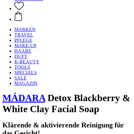
MARKEN
TRAVEL
PFLEGE
MAKE-UP
HAARE
DUFT
K-BEAUTY
TOOLS
SPECIALS
SALE
MAGAZIN
MÁDARA
Detox Blackberry &
White Clay Facial Soap
Klärende & aktivierende Reinigung für
das Gesicht!