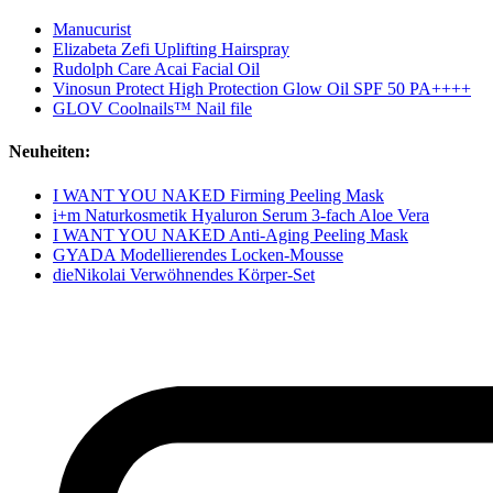
Manucurist
Elizabeta Zefi Uplifting Hairspray
Rudolph Care Acai Facial Oil
Vinosun Protect High Protection Glow Oil SPF 50 PA++++
GLOV Coolnails™ Nail file
Neuheiten:
I WANT YOU NAKED Firming Peeling Mask
i+m Naturkosmetik Hyaluron Serum 3-fach Aloe Vera
I WANT YOU NAKED Anti-Aging Peeling Mask
GYADA Modellierendes Locken-Mousse
dieNikolai Verwöhnendes Körper-Set