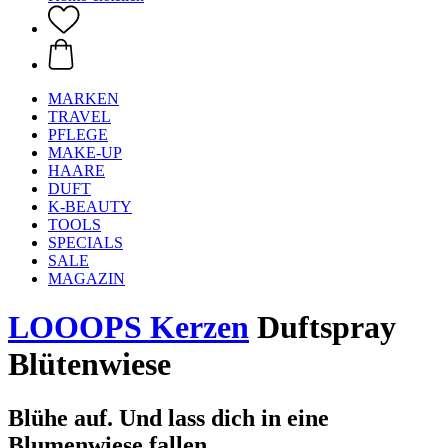
MARKEN
TRAVEL
PFLEGE
MAKE-UP
HAARE
DUFT
K-BEAUTY
TOOLS
SPECIALS
SALE
MAGAZIN
LOOOPS Kerzen
Duftspray
Blütenwiese
Blühe auf. Und lass dich in eine
Blumenwiese fallen.