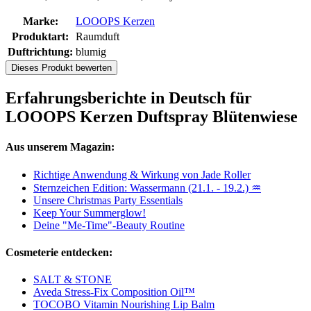
Marke:
LOOOPS Kerzen
Produktart:
Raumduft
Duftrichtung:
blumig
Dieses Produkt bewerten
Erfahrungsberichte in Deutsch für
LOOOPS Kerzen Duftspray Blütenwiese
Aus unserem Magazin:
Richtige Anwendung & Wirkung von Jade Roller
Sternzeichen Edition: Wassermann (21.1. - 19.2.) ♒
Unsere Christmas Party Essentials
Keep Your Summerglow!
Deine "Me-Time"-Beauty Routine
Cosmeterie entdecken:
SALT & STONE
Aveda Stress-Fix Composition Oil™
TOCOBO Vitamin Nourishing Lip Balm