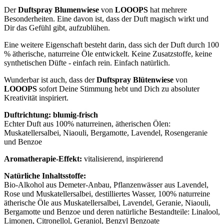
Der
Duftspray Blumenwiese
von
LOOOPS
hat mehrere
Besonderheiten. Eine davon ist, dass der Duft magisch wirkt und
Dir das Gefühl gibt, aufzublühen.
Eine weitere Eigenschaft besteht darin, dass sich der Duft durch 100
% ätherische, naturreine Öle entwickelt. Keine Zusatzstoffe, keine
synthetischen Düfte - einfach rein. Einfach natürlich.
Wunderbar ist auch, dass der
Duftspray Blütenwiese
von
LOOOPS
sofort Deine Stimmung hebt und Dich zu absoluter
Kreativität inspiriert.
Duftrichtung: blumig-frisch
Echter Duft aus 100% naturreinen, ätherischen Ölen:
Muskatellersalbei, Niaouli, Bergamotte, Lavendel, Rosengeranie
und Benzoe
Aromatherapie-Effekt:
vitalisierend, inspirierend
Natürliche Inhaltsstoffe:
Bio-Alkohol aus Demeter-Anbau, Pflanzenwässer aus Lavendel,
Rose und Muskatellersalbei, destilliertes Wasser, 100% naturreine
ätherische Öle aus Muskatellersalbei, Lavendel, Geranie, Niaouli,
Bergamotte und Benzoe und deren natürliche Bestandteile: Linalool,
Limonen, Citronellol, Geraniol, Benzyl Benzoate