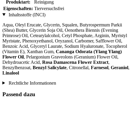
Produktart:
Reinigung
Eigenschaften:
Tierversuchsfrei
Inhaltsstoffe (INCI)
Aqua, Oleyl Erucate, Glycerin, Squalen, Butyrospermum Parkii
(Shea) Butter, Glycerin Soja Oil, Oenothera Biennis (Evening
Primrose) Oil, Cetearylalcohol, Cetyl Phosphate, Arginin, Myristyl
Myristate, Phenoxyethanol, Oryzanol, Carbomer, Safflower Oil,
Benzoic Acid, Glyceryl Laurate, Sodium Hyaluronate, Tocopherol
(Vitamin E), Xanthan Gum,
Cananga Odorata (Ylang Ylang)
Flower Oil
, Pelargonium Graveolons (Geranium) Flower Oil,
Dehydroacetic Acid,
Rosa Damascena Flower Extract
,
Benzylbenzoat,
Benzyl Salicylate
, Citronellal,
Farnesol
,
Geraniol
,
Linalool
Rechtliche Informationen
Passend dazu