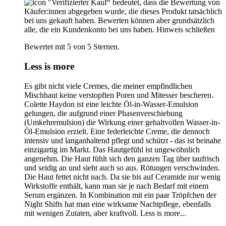
"Verifizierter Kauf“ bedeutet, dass die Bewertung von
Käufer:innen abgegeben wurde, die dieses Produkt tatsächlich
bei uns gekauft haben. Bewerten können aber grundsätzlich
alle, die ein Kundenkonto bei uns haben.
Hinweis schließen
Bewertet mit 5 von 5 Sternen.
Less is more
Es gibt nicht viele Cremes, die meiner empfindlichen
Mischhaut keine verstopften Poren und Mitesser bescheren.
Colette Haydon ist eine leichte Öl-in-Wasser-Emulsion
gelungen, die aufgrund einer Phasenverschiebung
(Umkehremulsion) die Wirkung einer gehaltvollen Wasser-in-
Öl-Emulsion erzielt. Eine federleichte Creme, die dennoch
intensiv und langanhaltend pflegt und schützt - das ist beinahe
einzigartig im Markt. Das Hautgefühl ist ungewöhnlich
angenehm. Die Haut fühlt sich den ganzen Tag über taufrisch
und seidig an und sieht auch so aus. Rötungen verschwinden.
Die Haut fettet nicht nach. Da sie bis auf Ceramide nur wenig
Wirkstoffe enthält, kann man sie je nach Bedarf mit einem
Serum ergänzen. In Kombination mit ein paar Tröpfchen der
Night Shifts hat man eine wirksame Nachtpflege, ebenfalls
mit wenigen Zutaten, aber kraftvoll. Less is more...