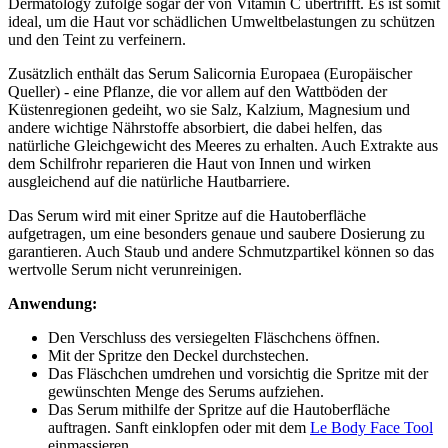
Dermatology zufolge sogar der von Vitamin C übertrifft. Es ist somit
ideal, um die Haut vor schädlichen Umweltbelastungen zu schützen
und den Teint zu verfeinern.
Zusätzlich enthält das Serum Salicornia Europaea (Europäischer
Queller) - eine Pflanze, die vor allem auf den Wattböden der
Küstenregionen gedeiht, wo sie Salz, Kalzium, Magnesium und
andere wichtige Nährstoffe absorbiert, die dabei helfen, das
natürliche Gleichgewicht des Meeres zu erhalten. Auch Extrakte aus
dem Schilfrohr reparieren die Haut von Innen und wirken
ausgleichend auf die natürliche Hautbarriere.
Das Serum wird mit einer Spritze auf die Hautoberfläche
aufgetragen, um eine besonders genaue und saubere Dosierung zu
garantieren. Auch Staub und andere Schmutzpartikel können so das
wertvolle Serum nicht verunreinigen.
Anwendung:
Den Verschluss des versiegelten Fläschchens öffnen.
Mit der Spritze den Deckel durchstechen.
Das Fläschchen umdrehen und vorsichtig die Spritze mit der
gewünschten Menge des Serums aufziehen.
Das Serum mithilfe der Spritze auf die Hautoberfläche
auftragen. Sanft einklopfen oder mit dem
Le Body Face Tool
einmassieren.