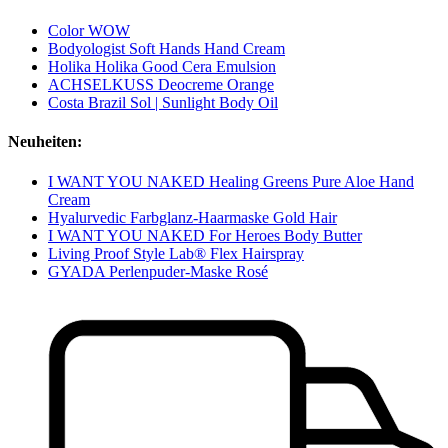
Color WOW
Bodyologist Soft Hands Hand Cream
Holika Holika Good Cera Emulsion
ACHSELKUSS Deocreme Orange
Costa Brazil Sol | Sunlight Body Oil
Neuheiten:
I WANT YOU NAKED Healing Greens Pure Aloe Hand
Cream
Hyalurvedic Farbglanz-Haarmaske Gold Hair
I WANT YOU NAKED For Heroes Body Butter
Living Proof Style Lab® Flex Hairspray
GYADA Perlenpuder-Maske Rosé