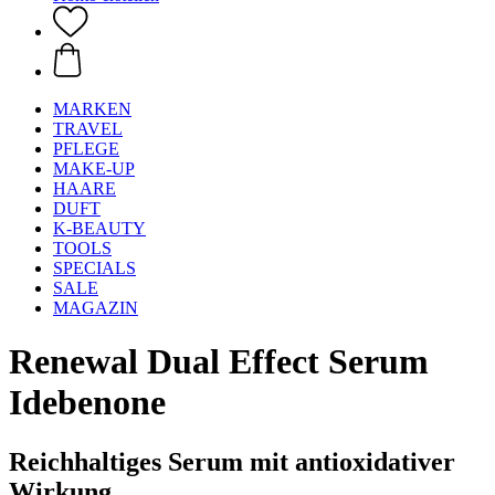
MARKEN
TRAVEL
PFLEGE
MAKE-UP
HAARE
DUFT
K-BEAUTY
TOOLS
SPECIALS
SALE
MAGAZIN
Renewal Dual Effect Serum
Idebenone
Reichhaltiges Serum mit antioxidativer
Wirkung