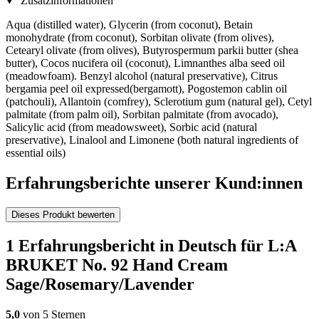
Zusatzinformationen
Aqua (distilled water), Glycerin (from coconut), Betain
monohydrate (from coconut), Sorbitan olivate (from olives),
Cetearyl olivate (from olives), Butyrospermum parkii butter (shea
butter), Cocos nucifera oil (coconut), Limnanthes alba seed oil
(meadowfoam). Benzyl alcohol (natural preservative), Citrus
bergamia peel oil expressed(bergamott), Pogostemon cablin oil
(patchouli), Allantoin (comfrey), Sclerotium gum (natural gel), Cetyl
palmitate (from palm oil), Sorbitan palmitate (from avocado),
Salicylic acid (from meadowsweet), Sorbic acid (natural
preservative), Linalool and Limonene (both natural ingredients of
essential oils)
Erfahrungsberichte unserer Kund:innen
Dieses Produkt bewerten
1 Erfahrungsbericht in Deutsch für L:A
BRUKET No. 92 Hand Cream
Sage/Rosemary/Lavender
5,0
von 5 Sternen