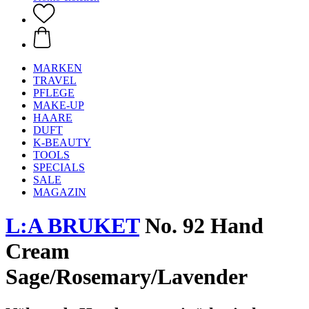
MARKEN
TRAVEL
PFLEGE
MAKE-UP
HAARE
DUFT
K-BEAUTY
TOOLS
SPECIALS
SALE
MAGAZIN
L:A BRUKET
No. 92 Hand
Cream
Sage/Rosemary/Lavender