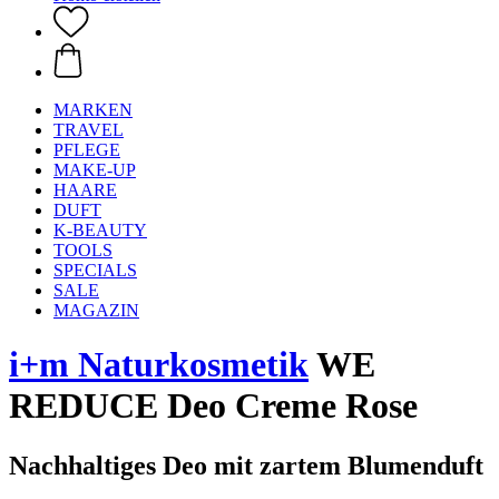
MARKEN
TRAVEL
PFLEGE
MAKE-UP
HAARE
DUFT
K-BEAUTY
TOOLS
SPECIALS
SALE
MAGAZIN
i+m Naturkosmetik
WE
REDUCE Deo Creme Rose
Nachhaltiges Deo mit zartem Blumenduft