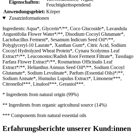
Eigenschaften:
Feuchtigkeitsspendend
Anwendungsgebiet:
Körper
Zusatzinformationen
Ingredients: Aqua*, Glycerin*/**, Coco Glucoside*, Lavandula
Angustifolia Flower Water*/**, Disodium Cocoyl Glutamate*,
Lactobacillus Ferment*, Sesamum Indicum Seed Oil*/**,
Polyglyceryl-10 Laurate*, Xanthan Gum*, Citric Acid, Sodium
Cocoyl Hydrolyzed Wheat Protein*, Cynara Scolymus Leaf
Extract*/**, Leuconostoc/Radish Root Ferment Filtrate*, Tussilago
Farfara Flower Extract*/**, Rosmarinus Officinalis Leaf
Extract*/**, Helianthus Annuus Seed Oil*/**, Sodium Cocoyl
Glutamate*, Sodium Levulinate*, Parfum (Essential Oils)*/**,
Sodium Anisate*, Humulus Lupulus Extract*, Limonene***,
Citronellol***, Linalool***, Geraniol***.
* Ingredients from natural origin (99%)
** Ingredients from organic agricultural source (14%)
*** Components from natural essential oils
Erfahrungsberichte unserer Kund:innen