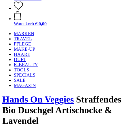
Warenkorb
€ 0,00
MARKEN
TRAVEL
PFLEGE
MAKE-UP
HAARE
DUFT
K-BEAUTY
TOOLS
SPECIALS
SALE
MAGAZIN
Hands On Veggies
Straffendes
Bio Duschgel Artischocke &
Lavendel