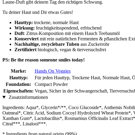
Laune-Duft gibt deinem Tag den richtigen Schwung.
Tu deiner Haut und Dir etwas Gutes!
Hauttyp:
trockene, normale Haut
Wirkung:
feuchtigkeitsspendend, erfrischend
Duft
: Zitrus-Komposition mit einem Hauch Teebaumöl
Konserviert
mit rein natürlichen Fermenten & pflanzlichen Ext
Nachhaltige, recyclebare Tuben
aus Zuckerrohr
Zertifiziert
biologisch, vegan & tierversuchsfrei
PS: Be the reason someone smiles today!
Marke:
Hands On Veggies
Hauttyp:
Für jeden Hauttyp, Trockene Haut, Normale Haut, Ö
Foundation:
Compact Powder
Eigenschaften:
Vegan, Sicher in der Schwangerschaft, Tierversuchsf
Zusatzinformationen
Ingredients: Aqua*, Glycerin*/**, Coco Glucoside*, Anthemis Nobili
Oatmeal*, Citric Acid, Sodium Cocoyl Hydrolyzed Wheat Protein*, Vio
Xanthan Gum*, Lactobacillus*, Rosmarinus Officinalis Leaf Extract
Citral***, Linalool***.
* Ingredients from natural origin (99%)