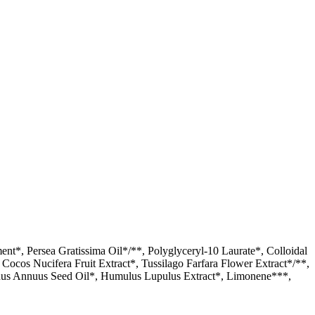
t*, Persea Gratissima Oil*/**, Polyglyceryl-10 Laurate*, Colloidal
Cocos Nucifera Fruit Extract*, Tussilago Farfara Flower Extract*/**,
nthus Annuus Seed Oil*, Humulus Lupulus Extract*, Limonene***,