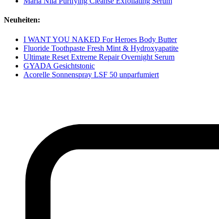
Maria Nila Purifying Cleanse Exfoliating Serum
Neuheiten:
I WANT YOU NAKED For Heroes Body Butter
Fluoride Toothpaste Fresh Mint & Hydroxyapatite
Ultimate Reset Extreme Repair Overnight Serum
GYADA Gesichtstonic
Acorelle Sonnenspray LSF 50 unparfumiert