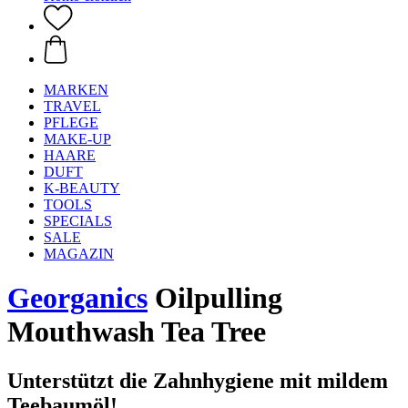
MARKEN
TRAVEL
PFLEGE
MAKE-UP
HAARE
DUFT
K-BEAUTY
TOOLS
SPECIALS
SALE
MAGAZIN
Georganics
Oilpulling
Mouthwash Tea Tree
Unterstützt die Zahnhygiene mit mildem
Teebaumöl!