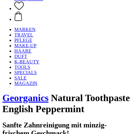
MARKEN
TRAVEL
PFLEGE
MAKE-UP
HAARE
DUFT
K-BEAUTY
TOOLS
SPECIALS
SALE
MAGAZIN
Georganics
Natural Toothpaste
English Peppermint
Sanfte Zahnreinigung mit minzig-
frischem Geschmack!