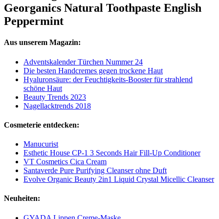
Georganics Natural Toothpaste English
Peppermint
Aus unserem Magazin:
Adventskalender Türchen Nummer 24
Die besten Handcremes gegen trockene Haut
Hyaluronsäure: der Feuchtigkeits-Booster für strahlend
schöne Haut
Beauty Trends 2023
Nagellacktrends 2018
Cosmeterie entdecken:
Manucurist
Esthetic House CP-1 3 Seconds Hair Fill-Up Conditioner
VT Cosmetics Cica Cream
Santaverde Pure Purifying Cleanser ohne Duft
Evolve Organic Beauty 2in1 Liquid Crystal Micellic Cleanser
Neuheiten:
GYADA Lippen Creme-Maske