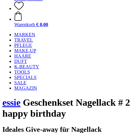
Warenkorb
€ 0,00
MARKEN
TRAVEL
PFLEGE
MAKE-UP
HAARE
DUFT
K-BEAUTY
TOOLS
SPECIALS
SALE
MAGAZIN
essie
Geschenkset Nagellack # 2
happy birthday
Ideales Give-away für Nagellack