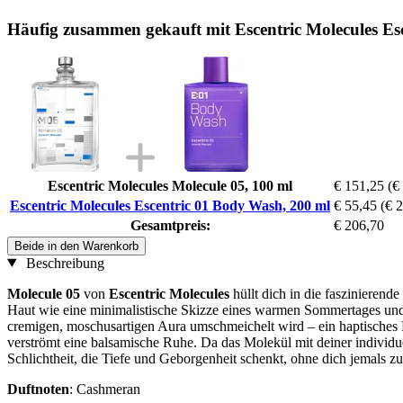
Häufig zusammen gekauft mit Escentric Molecules Es
Escentric Molecules Molecule 05, 100 ml
€ 151,25
(€
Escentric Molecules Escentric 01 Body Wash, 200 ml
€ 55,45
(€ 2
Gesamtpreis:
€ 206,70
Beide in den Warenkorb
Beschreibung
Molecule 05
von
Escentric Molecules
hüllt dich in die faszinieren
Haut wie eine minimalistische Skizze eines warmen Sommertages und v
cremigen, moschusartigen Aura umschmeichelt wird – ein haptisches D
verströmt eine balsamische Ruhe. Da das Molekül mit deiner individue
Schlichtheit, die Tiefe und Geborgenheit schenkt, ohne dich jemals z
Duftnoten
: Cashmeran