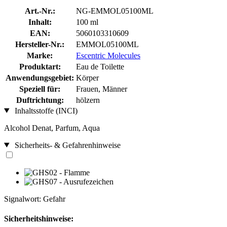
Art.-Nr.:
NG-EMMOL05100ML
Inhalt:
100 ml
EAN:
5060103310609
Hersteller-Nr.:
EMMOL05100ML
Marke:
Escentric Molecules
Produktart:
Eau de Toilette
Anwendungsgebiet:
Körper
Speziell für:
Frauen, Männer
Duftrichtung:
hölzern
Inhaltsstoffe (INCI)
Alcohol Denat, Parfum, Aqua
Sicherheits- & Gefahrenhinweise
Signalwort: Gefahr
Sicherheitshinweise: