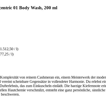
centric 01 Body Wash, 200 ml
 1.512,50 / l)
77,25 / l)
de Komplexität von reinem Cashmeran ein, einem Meisterwerk der modern
ereint scheinbare Gegensätze in vollendeter Harmonie. Du erlebst eine 
ufterlebnis, das zum Einkuscheln einlädt. Die harzige Kiefernnote eri
llen Hautchemie verschmilzt, entsteht eine ganz persönliche, sinnliche 
u beschweren.