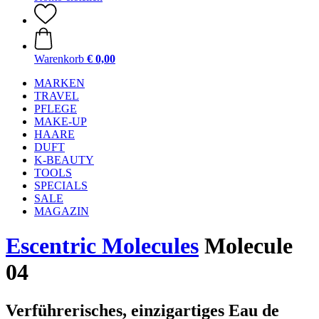
Warenkorb
€ 0,00
MARKEN
TRAVEL
PFLEGE
MAKE-UP
HAARE
DUFT
K-BEAUTY
TOOLS
SPECIALS
SALE
MAGAZIN
Escentric Molecules
Molecule
04
Verführerisches, einzigartiges Eau de