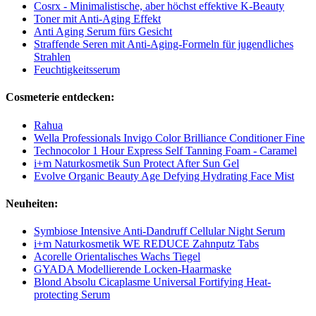
Cosrx - Minimalistische, aber höchst effektive K-Beauty
Toner mit Anti-Aging Effekt
Anti Aging Serum fürs Gesicht
Straffende Seren mit Anti‑Aging‑Formeln für jugendliches
Strahlen
Feuchtigkeitsserum
Cosmeterie entdecken:
Rahua
Wella Professionals Invigo Color Brilliance Conditioner Fine
Technocolor 1 Hour Express Self Tanning Foam - Caramel
i+m Naturkosmetik Sun Protect After Sun Gel
Evolve Organic Beauty Age Defying Hydrating Face Mist
Neuheiten:
Symbiose Intensive Anti-Dandruff Cellular Night Serum
i+m Naturkosmetik WE REDUCE Zahnputz Tabs
Acorelle Orientalisches Wachs Tiegel
GYADA Modellierende Locken-Haarmaske
Blond Absolu Cicaplasme Universal Fortifying Heat-
protecting Serum