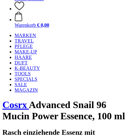
Warenkorb
€ 0,00
MARKEN
TRAVEL
PFLEGE
MAKE-UP
HAARE
DUFT
K-BEAUTY
TOOLS
SPECIALS
SALE
MAGAZIN
Cosrx
Advanced Snail 96
Mucin Power Essence, 100 ml
Rasch einziehende Essenz mit