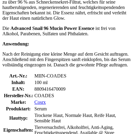
zu über 96 % aus Schneckensekret-Filtrat, welches für seine
hautberuhigenden, regenerierenden und feuchtigkeitsspendenden
Eigenschaften bekannt ist. Die Essenz nährt, erfrischt und verleiht
der Haut einen natürlichen Glow.
Die
Advanced Snail 96 Mucin Power Essence
ist frei von
Alkohol, Parabenen, Sulfaten und Phthalaten.
Anwendung:
Nach der Reinigung eine kleine Menge auf dem Gesicht auftragen.
Anschließend mit den Fingerspitzen sanft einklopfen, bis das Serum
vollständig eingezogen ist. Danach die gewohnte Pflege auftragen.
Art.-Nr.:
MIIN-COADES
Inhalt:
100 ml
EAN:
8809416470009
Hersteller-Nr.:
COADES
Marke:
Cosrx
Produktart:
Serum
Trockene Haut, Normale Haut, Reife Haut,
Hauttyp:
Sensible Haut
Tierversuchsfrei, Alkoholfrei, Anti-Aging,
Eigenschaften:
Feuchtigkeitsspendend, Available @ Store