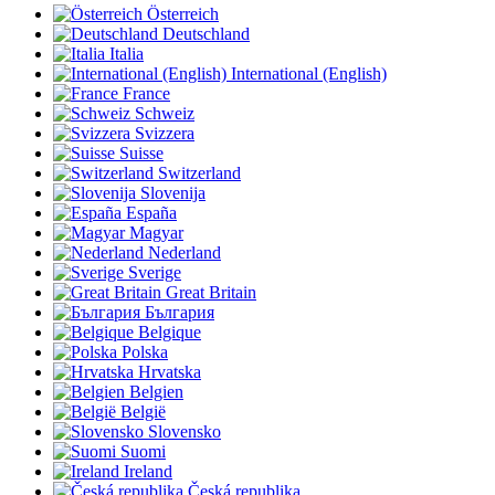
Österreich
Deutschland
Italia
International (English)
France
Schweiz
Svizzera
Suisse
Switzerland
Slovenija
España
Magyar
Nederland
Sverige
Great Britain
България
Belgique
Polska
Hrvatska
Belgien
België
Slovensko
Suomi
Ireland
Česká republika