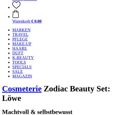
Warenkorb
€ 0,00
MARKEN
TRAVEL
PFLEGE
MAKE-UP
HAARE
DUFT
K-BEAUTY
TOOLS
SPECIALS
SALE
MAGAZIN
Cosmeterie
Zodiac Beauty Set:
Löwe
Machtvoll & selbstbewusst