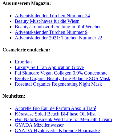
Aus unserem Magazin:
Adventskalender Türchen Nummer 24
Beauty Must-haves für die Wiesn
Beauty-Urlaubsvorbereitung in fünf Wochen
Adventskalender Türchen Nummer 9
Adventskalender 2021: Türchen Nummer 22
Cosmeterie entdecken:
Erborian
Luxury Self Tan Application Glove
Pai Skincare Vegan Collagen 0.9% Concentrate
Evolve Organic Beauty True Balance SOS Mask
Rosental Organics Regenerating Night Mask
Neuheiten:
Acorelle Bio Eau de Parfum Absolu Tiaré
Kérastase Soleil Beach Bi-Phase Oil Mist
i+m Naturkosmetik Wild Life for Men 24h Cream
GYADA Mizellenwasser
GYADA Hyalurvedic Klärende Haarmaske