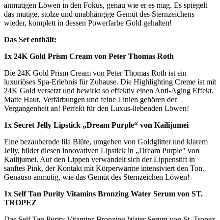
anmutigen Löwen in den Fokus, genau wie er es mag. Es spiegelt
das mutige, stolze und unabhängige Gemüt des Sternzeichens
wieder, komplett in dessen Powerfarbe Gold gehalten!
Das Set enthält:
1x 24K Gold Prism Cream von Peter Thomas Roth
Die 24K Gold Prism Cream von Peter Thomas Roth ist ein
luxuriöses Spa-Erlebnis für Zuhause. Die Highlighting Creme ist mit
24K Gold versetzt und bewirkt so effektiv einen Anti-Aging Effekt.
Matte Haut, Verfärbungen und feine Linien gehören der
Vergangenheit an! Perfekt für den Luxus-liebenden Löwen!
1x Secret Jelly Lipstick „Dream Purple“ von Kailijumei
Eine bezaubernde lila Blüte, umgeben von Goldglitter und klarem
Jelly, bildet diesen innovativen Lipstick in „Dream Purple" von
Kailijumei. Auf den Lippen verwandelt sich der Lippenstift in
sanftes Pink, der Kontakt mit Körperwärme intensiviert den Ton.
Genauso anmutig, wie das Gemüt des Sternzeichen Löwen!
1x Self Tan Purity Vitamins Bronzing Water Serum von ST.
TROPEZ
Das Self Tan Purity Vitamins Bronzing Water Serum von St. Tropez