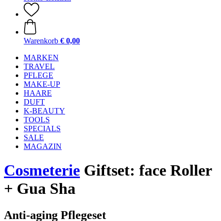
Warenkorb
€ 0,00
MARKEN
TRAVEL
PFLEGE
MAKE-UP
HAARE
DUFT
K-BEAUTY
TOOLS
SPECIALS
SALE
MAGAZIN
Cosmeterie
Giftset: face Roller
+ Gua Sha
Anti-aging Pflegeset