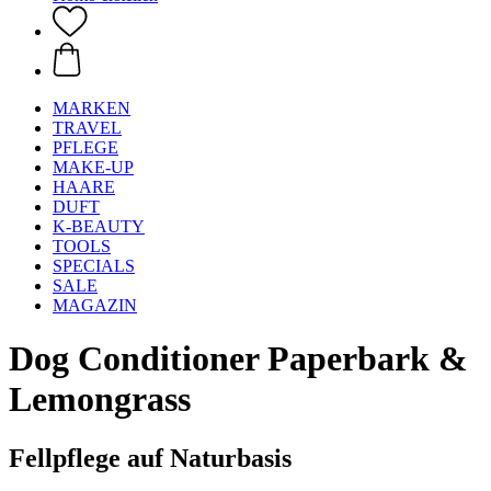
MARKEN
TRAVEL
PFLEGE
MAKE-UP
HAARE
DUFT
K-BEAUTY
TOOLS
SPECIALS
SALE
MAGAZIN
Dog Conditioner Paperbark &
Lemongrass
Fellpflege auf Naturbasis