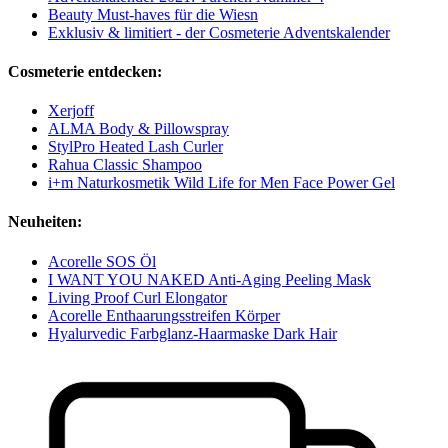
Beauty Must-haves für die Wiesn
Exklusiv & limitiert - der Cosmeterie Adventskalender
Cosmeterie entdecken:
Xerjoff
ALMA Body & Pillowspray
StylPro Heated Lash Curler
Rahua Classic Shampoo
i+m Naturkosmetik Wild Life for Men Face Power Gel
Neuheiten:
Acorelle SOS Öl
I WANT YOU NAKED Anti-Aging Peeling Mask
Living Proof Curl Elongator
Acorelle Enthaarungsstreifen Körper
Hyalurvedic Farbglanz-Haarmaske Dark Hair