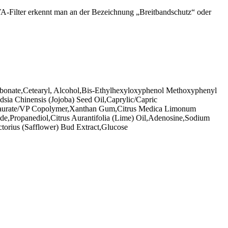
VA-Filter erkennt man an der Bezeichnung „Breitbandschutz“ oder
rbonate,Cetearyl, Alcohol,Bis-Ethylhexyloxyphenol Methoxyphenyl
sia Chinensis (Jojoba) Seed Oil,Caprylic/Capric
yltaurate/VP Copolymer,Xanthan Gum,Citrus Medica Limonum
ide,Propanediol,Citrus Aurantifolia (Lime) Oil,Adenosine,Sodium
torius (Safflower) Bud Extract,Glucose