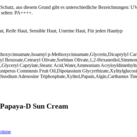
A-Schutz, aus diesem Grund gibt es unterschiedliche Bezeichnungen: U
 selten: PA++++.
t, Reife Haut, Sensible Haut, Unreine Haut, Für jeden Hauttyp
ethoxycinnamate,Isoamyl p-Methoxycinnamate,Glycerin,Dicaprylyl Ca
yl Benzoate,Cetearyl Olivate,Sorbitan Olivate,1,2-Hexanediol,Simmond
il,Glyceryl Caprylate,Stearic Acid,Water,Ammonium Acryloyldimeth
Juniperus Communis Fruit Oil,Dipotassium Glycyrrhizate,Xylitylglucos
isodium Adenosine Triphosphate,Xylitol,Papain,Algin,Carthamus Tinc
n Papaya-D Sun Cream
Bräune