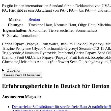
Es gibt keinen internationalen Standard für die Deklaration von UV
PA. Hier gibt es eine Abstufung von PA+, PA++ bis PA+++ und sehr
Marke:
Benton
Hauttyp:
Trockene Haut, Normale Haut, Ölige Haut, Mischhau
Eigenschaften:
Alkoholfrei, Tierversuchsfrei, Sonnenschutz
Zusatzinformationen
Carica Papaya (Papaya) Fruit Water,Titanium Dioxide,Ethylhexyl M
Triazine,Pentylene Glycol,Niacinamide,Glyceryl Stearate,C12-15 Alk
Triglyceride,Aluminum Hydroxide,Panthenol,Carica Papaya Seed O
(Lemon) Fruit Oil,Carica Papaya (Papaya) Fruit Extract,Tocopherol,
Gluconate,Helianthus Annuus (Sunflower) Seed Oil,Anhydroxylitol,D
Zubehör
Dieses Produkt bewerten
Erfahrungsberichte in Deutsch für Bento
Aus unserem Magazin:
Der perfekte Selbstbräuner für streifenfreie Haut & natürliche 