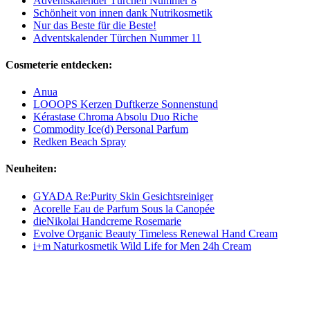
Adventskalender Türchen Nummer 8
Schönheit von innen dank Nutrikosmetik
Nur das Beste für die Beste!
Adventskalender Türchen Nummer 11
Cosmeterie entdecken:
Anua
LOOOPS Kerzen Duftkerze Sonnenstund
Kérastase Chroma Absolu Duo Riche
Commodity Ice(d) Personal Parfum
Redken Beach Spray
Neuheiten:
GYADA Re:Purity Skin Gesichtsreiniger
Acorelle Eau de Parfum Sous la Canopée
dieNikolai Handcreme Rosemarie
Evolve Organic Beauty Timeless Renewal Hand Cream
i+m Naturkosmetik Wild Life for Men 24h Cream