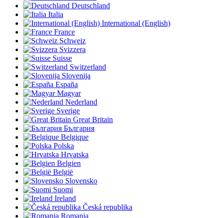
Deutschland
Italia
International (English)
France
Schweiz
Svizzera
Suisse
Switzerland
Slovenija
España
Magyar
Nederland
Sverige
Great Britain
България
Belgique
Polska
Hrvatska
Belgien
België
Slovensko
Suomi
Ireland
Česká republika
Romania