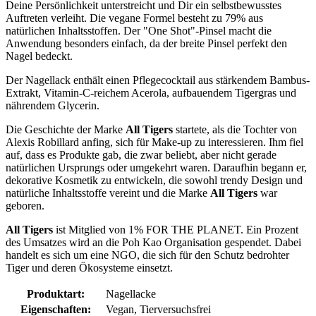
Deine Persönlichkeit unterstreicht und Dir ein selbstbewusstes
Auftreten verleiht. Die vegane Formel besteht zu 79% aus
natürlichen Inhaltsstoffen. Der "One Shot"-Pinsel macht die
Anwendung besonders einfach, da der breite Pinsel perfekt den
Nagel bedeckt.
Der Nagellack enthält einen Pflegecocktail aus stärkendem Bambus-
Extrakt, Vitamin-C-reichem Acerola, aufbauendem Tigergras und
nährendem Glycerin.
Die Geschichte der Marke
All Tigers
startete, als die Tochter von
Alexis Robillard anfing, sich für Make-up zu interessieren. Ihm fiel
auf, dass es Produkte gab, die zwar beliebt, aber nicht gerade
natürlichen Ursprungs oder umgekehrt waren. Daraufhin begann er,
dekorative Kosmetik zu entwickeln, die sowohl trendy Design und
natürliche Inhaltsstoffe vereint und die Marke
All Tigers
war
geboren.
All Tigers
ist Mitglied von 1% FOR THE PLANET. Ein Prozent
des Umsatzes wird an die Poh Kao Organisation gespendet. Dabei
handelt es sich um eine NGO, die sich für den Schutz bedrohter
Tiger und deren Ökosysteme einsetzt.
Produktart:
Nagellacke
Eigenschaften:
Vegan, Tierversuchsfrei