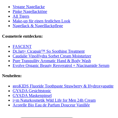
Vegane Nagellacke
Pinke Nagellacktöne
All Tigers
Make-up für einen festlichen Look
Nagellack & Nagelllackpflege
Cosmeterie entdecken:
FASCENT
Dr.Jart+ Cicapair™ So Soothing Treatment
Caudalie VinoHydra Sorbet Cream Moisturizer
Pure Tranquility Aromatic Hand & Body Wash
Evolve Organic Beauty Resveratrol + Niacinamide Serum
Neuheiten:
geoKIDS Fluoride Toothpaste Strawberry & Hydroxyapatite
GYADA Gesichtstonic
GYADA Maskenpinsel
i+m Naturkosmetik Wild Life for Men 24h Cream
Acorelle Bio Eau de Parfum Douceur Vanillée