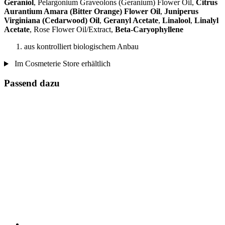
Geraniol
, Pelargonium Graveolons (Geranium) Flower Oil,
Citrus
Aurantium Amara (Bitter Orange) Flower Oil
,
Juniperus
Virginiana (Cedarwood) Oil
,
Geranyl Acetate
,
Linalool
,
Linalyl
Acetate
, Rose Flower Oil/Extract,
Beta-Caryophyllene
aus kontrolliert biologischem Anbau
Im Cosmeterie Store erhältlich
Passend dazu