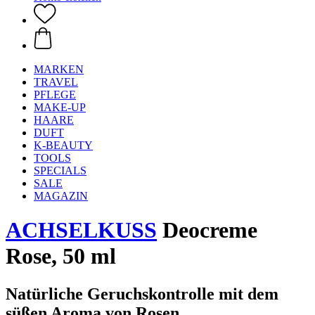
MARKEN
TRAVEL
PFLEGE
MAKE-UP
HAARE
DUFT
K-BEAUTY
TOOLS
SPECIALS
SALE
MAGAZIN
ACHSELKUSS
Deocreme
Rose, 50 ml
Natürliche Geruchskontrolle mit dem
süßen Aroma von Rosen