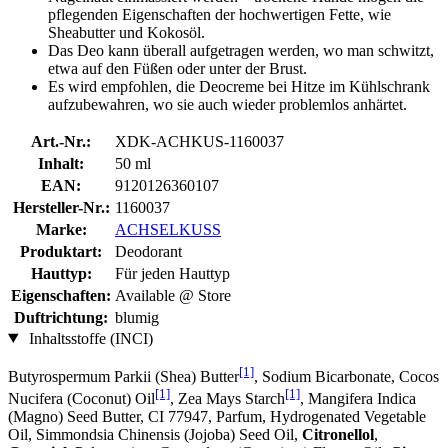
pflegenden Eigenschaften der hochwertigen Fette, wie
Sheabutter und Kokosöl.
Das Deo kann überall aufgetragen werden, wo man schwitzt,
etwa auf den Füßen oder unter der Brust.
Es wird empfohlen, die Deocreme bei Hitze im Kühlschrank
aufzubewahren, wo sie auch wieder problemlos anhärtet.
Art.-Nr.:
XDK-ACHKUS-1160037
Inhalt:
50 ml
EAN:
9120126360107
Hersteller-Nr.:
1160037
Marke:
ACHSELKUSS
Produktart:
Deodorant
Hauttyp:
Für jeden Hauttyp
Eigenschaften:
Available @ Store
Duftrichtung:
blumig
Inhaltsstoffe (INCI)
[1]
Butyrospermum Parkii (Shea) Butter
, Sodium Bicarbonate, Cocos
[1]
[1]
Nucifera (Coconut) Oil
, Zea Mays Starch
, Mangifera Indica
(Magno) Seed Butter, CI 77947, Parfum, Hydrogenated Vegetable
Oil, Simmondsia Chinensis (Jojoba) Seed Oil,
Citronellol
,