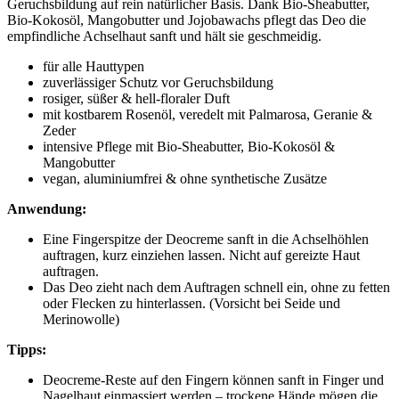
Geruchsbildung auf rein natürlicher Basis. Dank Bio-Sheabutter,
Bio-Kokosöl, Mangobutter und Jojobawachs pflegt das Deo die
empfindliche Achselhaut sanft und hält sie geschmeidig.
für alle Hauttypen
zuverlässiger Schutz vor Geruchsbildung
rosiger, süßer & hell-floraler Duft
mit kostbarem Rosenöl, veredelt mit Palmarosa, Geranie &
Zeder
intensive Pflege mit Bio-Sheabutter, Bio-Kokosöl &
Mangobutter
vegan, aluminiumfrei & ohne synthetische Zusätze
Anwendung:
Eine Fingerspitze der Deocreme sanft in die Achselhöhlen
auftragen, kurz einziehen lassen. Nicht auf gereizte Haut
auftragen.
Das Deo zieht nach dem Auftragen schnell ein, ohne zu fetten
oder Flecken zu hinterlassen. (Vorsicht bei Seide und
Merinowolle)
Tipps:
Deocreme-Reste auf den Fingern können sanft in Finger und
Nagelhaut einmassiert werden – trockene Hände mögen die