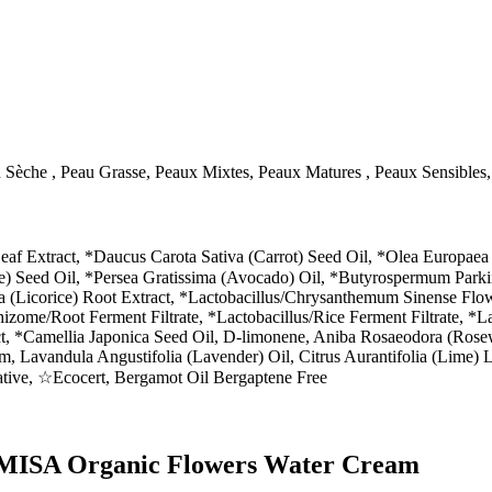
Sèche , Peau Grasse, Peaux Mixtes, Peaux Matures , Peaux Sensibles
af Extract, *Daucus Carota Sativa (Carrot) Seed Oil, *Olea Europaea (
) Seed Oil, *Persea Gratissima (Avocado) Oil, *Butyrospermum Parkii 
ra (Licorice) Root Extract, *Lactobacillus/Chrysanthemum Sinense Flo
izome/Root Ferment Filtrate, *Lactobacillus/Rice Ferment Filtrate, *L
act, *Camellia Japonica Seed Oil, D-limonene, Aniba Rosaeodora (Ro
Lavandula Angustifolia (Lavender) Oil, Citrus Aurantifolia (Lime) Le
ative, ☆Ecocert, Bergamot Oil Bergaptene Free
HAMISA Organic Flowers Water Cream