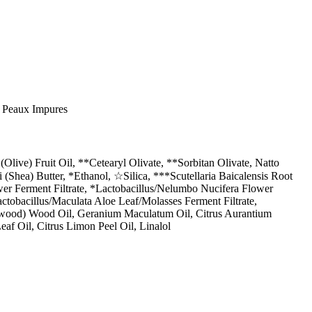
, Peaux Impures
Olive) Fruit Oil, **Cetearyl Olivate, **Sorbitan Olivate, Natto
(Shea) Butter, *Ethanol, ☆Silica, ***Scutellaria Baicalensis Root
wer Ferment Filtrate, *Lactobacillus/Nelumbo Nucifera Flower
actobacillus/Maculata Aloe Leaf/Molasses Ferment Filtrate,
sewood) Wood Oil, Geranium Maculatum Oil, Citrus Aurantium
af Oil, Citrus Limon Peel Oil, Linalol