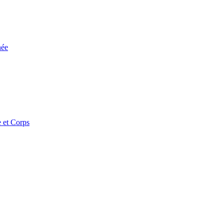
née
 et Corps