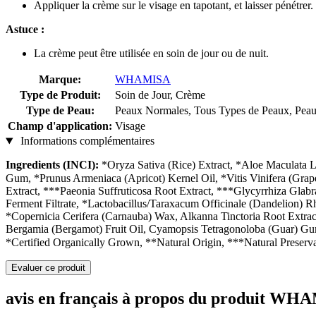
Appliquer la crème sur le visage en tapotant, et laisser pénétrer.
Astuce :
La crème peut être utilisée en soin de jour ou de nuit.
Marque:
WHAMISA
Type de Produit:
Soin de Jour, Crème
Type de Peau:
Peaux Normales, Tous Types de Peaux, Peau 
Champ d'application:
Visage
Informations complémentaires
Ingredients (INCI):
*Oryza Sativa (Rice) Extract, *Aloe Maculata Le
Gum, *Prunus Armeniaca (Apricot) Kernel Oil, *Vitis Vinifera (Grape
Extract, ***Paeonia Suffruticosa Root Extract, ***Glycyrrhiza Glab
Ferment Filtrate, *Lactobacillus/Taraxacum Officinale (Dandelion) Rh
*Copernicia Cerifera (Carnauba) Wax, Alkanna Tinctoria Root Extr
Bergamia (Bergamot) Fruit Oil, Cyamopsis Tetragonoloba (Guar) Gum, 
*Certified Organically Grown, **Natural Origin, ***Natural Preserv
Evaluer ce produit
avis en français à propos du produit W