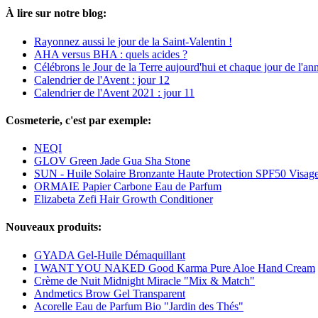
À lire sur notre blog:
Rayonnez aussi le jour de la Saint-Valentin !
AHA versus BHA : quels acides ?
Célébrons le Jour de la Terre aujourd'hui et chaque jour de l'an
Calendrier de l'Avent : jour 12
Calendrier de l'Avent 2021 : jour 11
Cosmeterie, c'est par exemple:
NEQI
GLOV Green Jade Gua Sha Stone
SUN - Huile Solaire Bronzante Haute Protection SPF50 Visage
ORMAIE Papier Carbone Eau de Parfum
Elizabeta Zefi Hair Growth Conditioner
Nouveaux produits:
GYADA Gel-Huile Démaquillant
I WANT YOU NAKED Good Karma Pure Aloe Hand Cream
Crème de Nuit Midnight Miracle "Mix & Match"
Andmetics Brow Gel Transparent
Acorelle Eau de Parfum Bio "Jardin des Thés"