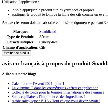
Utilisation / application :
le soir, appliquer le produit sur les yeux secs et propres
appliquer le produit le long de la ligne des cils comme un eye-li
Astuce :
le sérum doit être absorbé et utilisé de rigoureuse pendant 3-
Marque:
Soaddicted
Type de Produit:
Sérum
Caractéristiques:
Cruelty-free
Champ d'application:
Cils
Evaluer ce produit
avis en français à propos du produit Soad
À lire sur notre blog:
Calendrier de l'Avent 2021 : jour 1
La vitamine C dans les cosmétiques - effets et application
Collecte de fonds pour la Journée Internationale des Femmes
Soins capillaires : l'importances des ingrédients !
Acide salicylique / BHA - Tout ce que vous devez savoir !