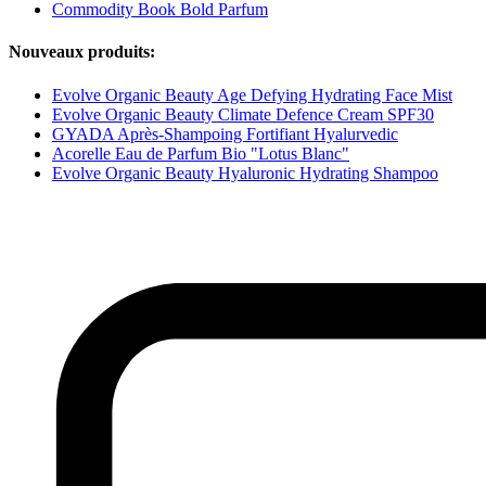
Commodity Book Bold Parfum
Nouveaux produits:
Evolve Organic Beauty Age Defying Hydrating Face Mist
Evolve Organic Beauty Climate Defence Cream SPF30
GYADA Après-Shampoing Fortifiant Hyalurvedic
Acorelle Eau de Parfum Bio "Lotus Blanc"
Evolve Organic Beauty Hyaluronic Hydrating Shampoo