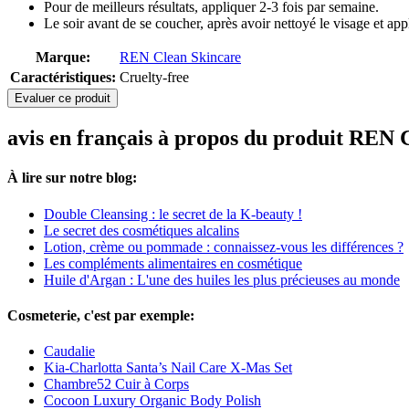
Pour de meilleurs résultats, appliquer 2-3 fois par semaine.
Le soir avant de se coucher, après avoir nettoyé le visage et app
Marque:
REN Clean Skincare
Caractéristiques:
Cruelty-free
Evaluer ce produit
avis en français à propos du produit REN
À lire sur notre blog:
Double Cleansing : le secret de la K-beauty !
Le secret des cosmétiques alcalins
Lotion, crème ou pommade : connaissez-vous les différences ?
Les compléments alimentaires en cosmétique
Huile d'Argan : L'une des huiles les plus précieuses au monde
Cosmeterie, c'est par exemple:
Caudalie
Kia-Charlotta Santa’s Nail Care X-Mas Set
Chambre52 Cuir à Corps
Cocoon Luxury Organic Body Polish