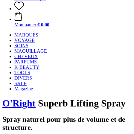
Mon panier
€ 0,00
MARQUES
VOYAGE
SOINS
MAQUILLAGE
CHEVEUX
PARFUMS
K-BEAUTY
TOOLS
DIVERS
SALE
Magazine
O'Right
Superb Lifting Spray
Spray naturel pour plus de volume et de
structure.