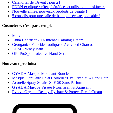
Calendrier de l'Avent : jour 21
PDRN expliqué : effets, bénéfices et utilisation en skincare
Nouvelle année, nouveaux produits de beauté !
5 conseils pour une salle de bain plus éco-responsable !
Cosmeterie, c'est par exemple:
Marvis
Anua Heartleaf 70% Intense Calming Cream
Georganics Fluoride Toothpaste Activated Charcoal
ALMA Whey Bath
OPI ProSpa Protective Hand Serum
Nouveaux produits:
GYADA Masque Modelant Boucles
Masque Capillaire Éclat Couleur "Hyalurvedic" - Dark Hair
Acorelle Spray Solaire SPF 50 Sans Parfum
GYADA Masque Visage Nourrissant & Apaisant
Evolve Organic Beauty Hydrate & Protect Facial Cream