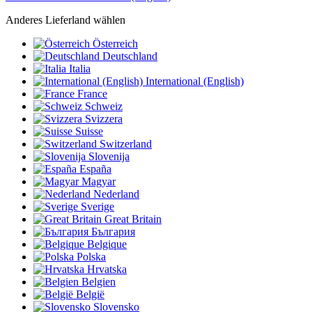
Anderes Lieferland wählen
Österreich
Deutschland
Italia
International (English)
France
Schweiz
Svizzera
Suisse
Switzerland
Slovenija
España
Magyar
Nederland
Sverige
Great Britain
България
Belgique
Polska
Hrvatska
Belgien
België
Slovensko