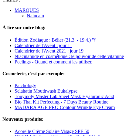
MARQUES
Natucain
À lire sur notre blog:
Édition Zodiaque : Bélier (21.3. - 19.4.) ♈︎
Calendrier de l'Avent : jour 11
Calendrier de l'Avent 2021 : jour 19
Niacinamide en cosmétique : le pouvoir de cette vitamine
Peelings - Quand et comment les utiliser.
Cosmeterie, c'est par exemple:
Patchology
Selahatin Mouthwash Eukalypse
Tonymoly Master Lab Sheet Mask Hyaluronic Acid
Bio Thai Kit Perfecting - 7 Days Beauty Routine
MÁDARA AGE PRO Contour Wrinkle Eye Cream
Nouveaux produits:
Acorelle Crème Solaire Visage SPF 50